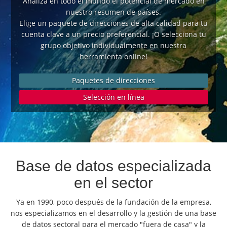
Analiza en todo el mundo el potencial de mercado en
Cambiar de idioma:
nuestro resumen de países.
Deutsch
American English
Elige un paquete de direcciones de alta calidad para tu
cuenta clave a un precio preferencial. ¡O selecciona tu
British English
Italiano
Español
grupo objetivo individualmente en nuestra
Français
Português
herramienta online!
Paquetes de direcciones
Selección en línea
Base de datos especializada
en el sector
Ya en 1990, poco después de la fundación de la empresa,
nos especializamos en el desarrollo y la gestión de una base
de datos sectoral para el mercado "fuera de casa" y la