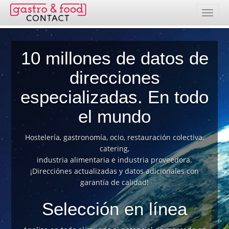
Banco de datos
10 millones de datos de
Resumen de países
direcciones
Paquetes de direcciones
especializadas. En todo
el mundo
Selección en línea
Precios
Hostelería, gastronomía, ocio, restauración colectiva,
catering,
Prestaciones
industria alimentaria e industria proveedora.
¡Direcciónes actualizadas y datos adicionales con
garantía de calidad!
Contacto
Selección en línea
Área de clientes