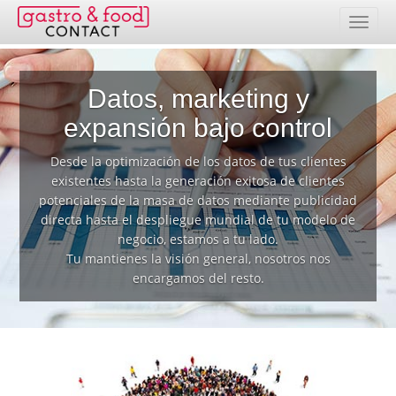
Banco de datos
Datos, marketing y
Resumen de países
expansión bajo control
Paquetes de direcciones
Desde la optimización de los datos de tus clientes
existentes hasta la generación exitosa de clientes
Selección en línea
potenciales de la masa de datos mediante publicidad
directa hasta el despliegue mundial de tu modelo de
Precios
negocio, estamos a tu lado.
Tu mantienes la visión general, nosotros nos
Prestaciones
encargamos del resto.
Contacto
Área de clientes