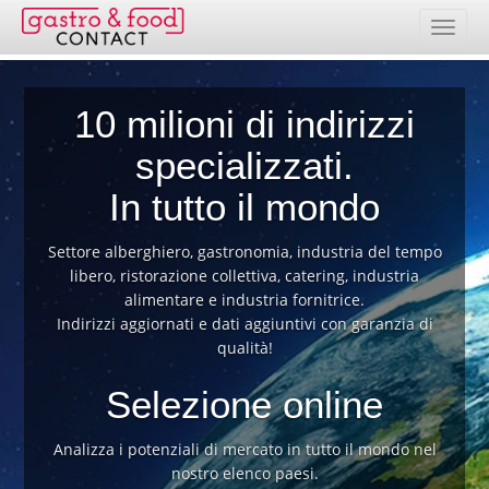
Banca dati
10 milioni di indirizzi
Elenco paesi
specializzati.
Pacchetti indirizzi
In tutto il mondo
Selezione online
Settore alberghiero, gastronomia, industria del tempo
libero, ristorazione collettiva, catering, industria
Prezzi
alimentare e industria fornitrice.
Indirizzi aggiornati e dati aggiuntivi con garanzia di
Prestazioni
qualità!
Contatto
Selezione online
Area clienti
Analizza i potenziali di mercato in tutto il mondo nel
nostro elenco paesi.