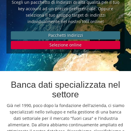
Cambiare lingua:
Scegli un pacchetto di indirizzi di alta qualità per il tuo
key account ad un prezzo preferenziale. Oppure
Deutsch
American English
seleziona il tuo gruppo target di indirizzi
British English
Italiano
Español
individualmente nel nostro tool online!
Français
Português
Pacchetti Indirizzi
Selezione online
Banca dati specializzata nel
settore
Già nel 1990, poco dopo la fondazione dell'azienda, ci siamo
specializzati nello sviluppo e nella gestione di una banca
dati settoriale per il mercato "fuori casa" e l'industria
alimentare. Da allora abbiamo continuamente ampliato ed