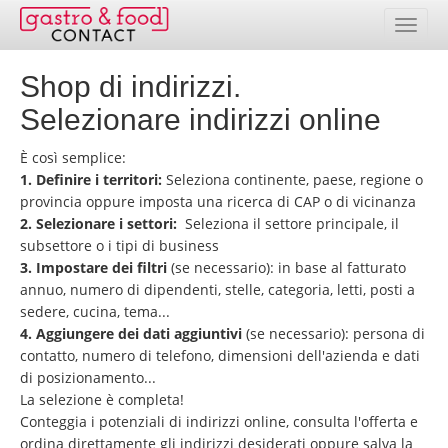
Shop di indirizzi.
Banca dati
Selezionare indirizzi online
Elenco paesi
È così semplice:
Pacchetti indirizzi
1. Definire i territori:
Seleziona continente, paese, regione o
provincia oppure imposta una ricerca di CAP o di vicinanza
Selezione online
2. Selezionare i settori:
Seleziona il settore principale, il
subsettore o i tipi di business
Prezzi
3. Impostare dei filtri
(se necessario): in base al fatturato
annuo, numero di dipendenti, stelle, categoria, letti, posti a
sedere, cucina, tema...
Prestazioni
4. Aggiungere dei dati aggiuntivi
(se necessario): persona di
contatto, numero di telefono, dimensioni dell'azienda e dati
Contatto
di posizionamento...
La selezione è completa!
Area clienti
Conteggia i potenziali di indirizzi online, consulta l'offerta e
ordina direttamente gli indirizzi desiderati oppure salva la