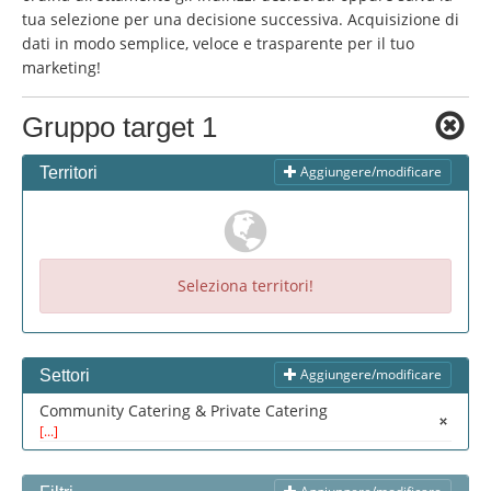
Cambiare lingua:
tua selezione per una decisione successiva. Acquisizione di
Deutsch
American English
dati in modo semplice, veloce e trasparente per il tuo
marketing!
British English
Italiano
Español
Français
Português
Gruppo target 1
Aggiungere/modificare
Territori
Seleziona territori!
Aggiungere/modificare
Settori
Community Catering & Private Catering
[...]