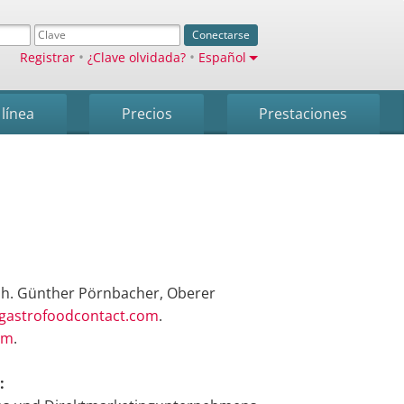
Conectarse
•
•
Registrar
¿Clave olvidada?
Español
 línea
Precios
Prestaciones
nh. Günther Pörnbacher, Oberer
gastrofoodcontact.com
.
om
.
: