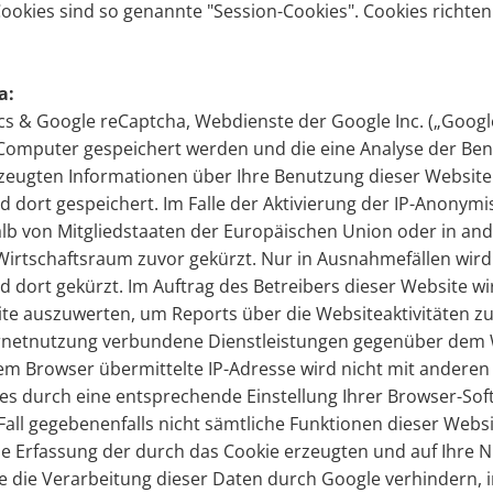
Cookies sind so genannte "Session-Cookies". Cookies richt
a:
cs & Google reCaptcha, Webdienste der Google Inc. („Google
m Computer gespeichert werden und die eine Analyse der Be
zeugten Informationen über Ihre Benutzung dieser Website 
dort gespeichert. Im Falle der Aktivierung der IP-Anonymis
lb von Mitgliedstaaten der Europäischen Union oder in an
tschaftsraum zuvor gekürzt. Nur in Ausnahmefällen wird di
 dort gekürzt. Im Auftrag des Betreibers dieser Website w
te auszuwerten, um Reports über die Websiteaktivitäten 
rnetnutzung verbundene Dienstleistungen gegenüber dem W
em Browser übermittelte IP-Adresse wird nicht mit ander
es durch eine entsprechende Einstellung Ihrer Browser-Soft
 Fall gegebenenfalls nicht sämtliche Funktionen dieser Web
ie Erfassung der durch das Cookie erzeugten und auf Ihre
wie die Verarbeitung dieser Daten durch Google verhindern,