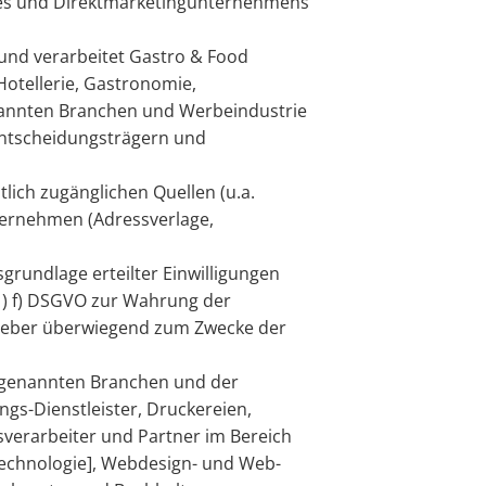
ges und Direktmarketingunternehmens
und verarbeitet Gastro & Food
otellerie, Gastronomie,
enannten Branchen und Werbeindustrie
ntscheidungsträgern und
lich zugänglichen Quellen (u.a.
ternehmen (Adressverlage,
grundlage erteilter Einwilligungen
1) f) DSGVO zur Wahrung der
ggeber überwiegend zum Zwecke der
 genannten Branchen und der
gs-Dienstleister, Druckereien,
erarbeiter und Partner im Bereich
technologie], Webdesign- und Web-