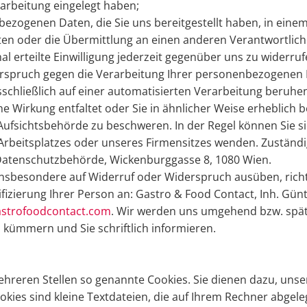
rbeitung eingelegt haben;
ezogenen Daten, die Sie uns bereitgestellt haben, in einem
en oder die Übermittlung an einen anderen Verantwortlich
al erteilte Einwilligung jederzeit gegenüber uns zu widerruf
erspruch gegen die Verarbeitung Ihrer personenbezogenen 
sschließlich auf einer automatisierten Verarbeitung beru
e Wirkung entfaltet oder Sie in ähnlicher Weise erheblich b
Aufsichtsbehörde zu beschweren. In der Regel können Sie si
 Arbeitsplatzes oder unseres Firmensitzes wenden. Zuständ
 Datenschutzbehörde, Wickenburggasse 8, 1080 Wien.
nsbesondere auf Widerruf oder Widerspruch ausüben, richte
ifizierung Ihrer Person an: Gastro & Food Contact, Inh. Gü
astrofoodcontact.com
. Wir werden uns umgehend bzw. späte
 kümmern und Sie schriftlich informieren.
hreren Stellen so genannte Cookies. Sie dienen dazu, unse
okies sind kleine Textdateien, die auf Ihrem Rechner abgel