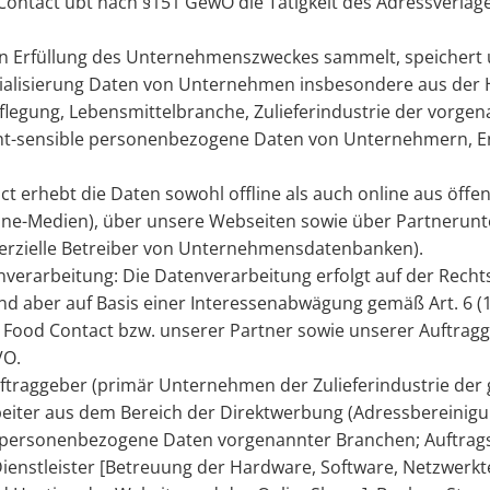
ontact übt nach §151 GewO die Tätigkeit des Adressverla
 In Erfüllung des Unternehmenszweckes sammelt, speichert 
ialisierung Daten von Unternehmen insbesondere aus der H
pflegung, Lebensmittelbranche, Zulieferindustrie der vorg
t-sensible personenbezogene Daten von Unternehmern, E
erhebt die Daten sowohl offline als auch online aus öffent
nline-Medien), über unsere Webseiten sowie über Partnerun
rzielle Betreiber von Unternehmensdatenbanken).
erarbeitung: Die Datenverarbeitung erfolgt auf der Rechts
nd aber auf Basis einer Interessenabwägung gemäß Art. 6 (
& Food Contact bzw. unserer Partner sowie unserer Auftra
VO.
traggeber (primär Unternehmen der Zulieferindustrie der
eiter aus dem Bereich der Direktwerbung (Adressbereinigun
personenbezogene Daten vorgenannter Branchen; Auftragsv
ienstleister [Betreuung der Hardware, Software, Netzwerk