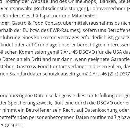
Hosting der Website und des OnlineShops], Banken, Steu
Rechtsanwälte [Rechtsdienstleistungen], Lohnverrechner [
 Kunden, Geschäftspartner und Mitarbeiter.
änder: Gastro & Food Contact übermittelt (ausnahmslos ni
erhalb der EU bzw. des EWR-Raumes), sofern uns Betroffene
usführung eines konkreten Vertrages erforderlich ist, geset
findet oder auf Grundlage unserer berechtigten Interessen. S
ischen Kommission gemäß Art. 45 DSGVO (für die USA das „P
e Daten an ein Drittland nur dann, wenn geeignete Garanti
tehen. Gastro & Food Contact verlangt in diesen Fällen, da
n Standarddatenschutzklauseln gemäß Art. 46 (2) c) DSGVO
onenbezogene Daten so lange wie dies zur Erfüllung der g
lt der Speicherungszweck, läuft eine durch die DSGVO oder 
r nimmt ein Betroffener sein Recht auf Datenlöschung ode
 betreffenden personenbezogenen Daten routinemäßig bzw
er gesperrt.