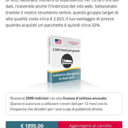
Cambiare lingua:
dati, riceverete anche l\'indirizzo del sito web. Selezionato
Deutsch
American English
tramite il nostro strumento online, questo gruppo target di
alta qualità costa circa € 2.823, il tuo vantaggio di prezzo
British English
Italiano
Español
quando acquisti un pacchetto è quindi circa 32%.
Français
Português
2.500 hotel più grandi
2.500 hotel più grandi
Industria alberghiera
in Stati Uniti
Riceverai
2500 indirizzi
con una
licenza d'utilizzo annuale
.
Questo ti autorizza a utilizzare i nostri dati per 12 mesi con la
frequenza che desideri per i tuoi scopi di pubblicità diretta.
€ 1895.00
Aggiungere al carrello