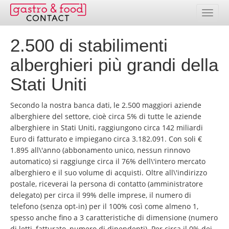
2.500 di stabilimenti
Banca dati
alberghieri più grandi della
Elenco paesi
Stati Uniti
Pacchetti indirizzi
Secondo la nostra banca dati, le 2.500 maggiori aziende
Selezione online
alberghiere del settore, cioè circa 5% di tutte le aziende
alberghiere in Stati Uniti, raggiungono circa 142 miliardi
Prezzi
Euro di fatturato e impiegano circa 3.182.091. Con soli €
1.895 all\'anno (abbonamento unico, nessun rinnovo
Prestazioni
automatico) si raggiunge circa il 76% dell\'intero mercato
alberghiero e il suo volume di acquisti. Oltre all\'indirizzo
Contatto
postale, riceverai la persona di contatto (amministratore
delegato) per circa il 99% delle imprese, il numero di
telefono (senza opt-in) per il 100% così come almeno 1,
Area clienti
spesso anche fino a 3 caratteristiche di dimensione (numero
di letti, fatturato, numero di dipendenti). Per circa il 0% dei