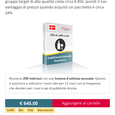
Cambiare lingua:
gruppo target di alta qualità costa circa € 850, quindi il tuo
vantaggio di prezzo quando acquisti un pacchetto è circa
Deutsch
American English
24%.
British English
Italiano
Español
250 di caffè e bar più grandi
Français
Português
250 di caffè e bar
Stabilimenti bevande
Danimarca
Riceverai
250 indirizzi
con una
licenza d'utilizzo annuale
. Questo
ti autorizza a utilizzare i nostri dati per 12 mesi con la frequenza
che desideri per i tuoi scopi di pubblicità diretta.
€ 645.00
Aggiungere al carrello
Caffè
Bar
Pub
Discoteche