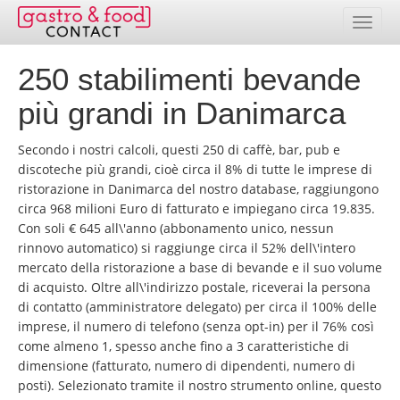
250 stabilimenti bevande
Banca dati
più grandi in Danimarca
Elenco paesi
Secondo i nostri calcoli, questi 250 di caffè, bar, pub e
Pacchetti indirizzi
discoteche più grandi, cioè circa il 8% di tutte le imprese di
ristorazione in Danimarca del nostro database, raggiungono
Selezione online
circa 968 milioni Euro di fatturato e impiegano circa 19.835.
Con soli € 645 all\'anno (abbonamento unico, nessun
Prezzi
rinnovo automatico) si raggiunge circa il 52% dell\'intero
mercato della ristorazione a base di bevande e il suo volume
Prestazioni
di acquisto. Oltre all\'indirizzo postale, riceverai la persona
di contatto (amministratore delegato) per circa il 100% delle
Contatto
imprese, il numero di telefono (senza opt-in) per il 76% così
come almeno 1, spesso anche fino a 3 caratteristiche di
Area clienti
dimensione (fatturato, numero di dipendenti, numero di
posti). Selezionato tramite il nostro strumento online, questo