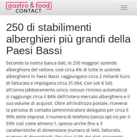
250 di stabilimenti
Banca dati
alberghieri più grandi della
Elenco paesi
Paesi Bassi
Pacchetti indirizzi
Secondo la nostra banca dati, le 250 maggiori aziende
Selezione online
alberghiere del settore, cioè circa 8% di tutte le aziende
alberghiere in Paesi Bassi, raggiungono circa 2 miliardi Euro
Prezzi
di fatturato e impiegano circa 31.094. Con soli € 545
all\'anno (abbonamento unico, nessun rinnovo automatico)
Prestazioni
si raggiunge circa il 84% dell\'intero mercato alberghiero e il
suo volume di acquisti. Oltre all\'indirizzo postale, riceverai
Contatto
la persona di contatto (amministratore delegato) per circa il
99% delle imprese, il numero di telefono (senza opt-in) per il
93% così come almeno 1, spesso anche fino a 3
Area clienti
caratteristiche di dimensione (numero di letti, fatturato,
numero di dipendenti). Per circa il 0% dei dati, riceverete