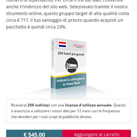
Cambiare lingua:
anche l\'indirizzo del sito web. Selezionato tramite il nostro
Deutsch
American English
strumento online, questo gruppo target di alta qualità costa
circa € 717, il tuo vantaggio di prezzo quando acquisti un
British English
Italiano
Español
pacchetto è quindi circa 23%.
Français
Português
250 hotel più grandi
250 hotel più grandi
Industria alberghiera
in Paesi Bassi
Riceverai
250 indirizzi
con una
licenza d'utilizzo annuale
. Questo
ti autorizza a utilizzare i nostri dati per 12 mesi con la frequenza
che desideri per i tuoi scopi di pubblicità diretta.
€ 545.00
Aggiungere al carrello