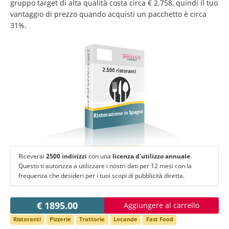
Cambiare lingua:
gruppo target di alta qualità costa circa € 2.758, quindi il tuo
vantaggio di prezzo quando acquisti un pacchetto è circa
Deutsch
American English
31%.
British English
Italiano
Español
2.500 di ristoranti più grandi
Français
Português
2.500 ristoranti
Ristorazione in Spagna
Riceverai
2500 indirizzi
con una
licenza d'utilizzo annuale
.
Questo ti autorizza a utilizzare i nostri dati per 12 mesi con la
frequenza che desideri per i tuoi scopi di pubblicità diretta.
€ 1895.00
Aggiungere al carrello
Ristoranti
Pizzerie
Trattorie
Locande
Fast Food