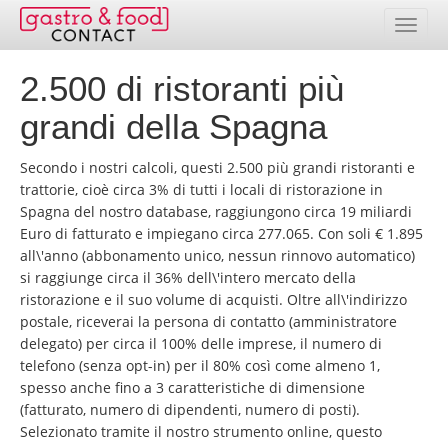
2.500 di ristoranti più
Banca dati
grandi della Spagna
Elenco paesi
Secondo i nostri calcoli, questi 2.500 più grandi ristoranti e
Pacchetti indirizzi
trattorie, cioè circa 3% di tutti i locali di ristorazione in
Spagna del nostro database, raggiungono circa 19 miliardi
Selezione online
Euro di fatturato e impiegano circa 277.065. Con soli € 1.895
all\'anno (abbonamento unico, nessun rinnovo automatico)
Prezzi
si raggiunge circa il 36% dell\'intero mercato della
ristorazione e il suo volume di acquisti. Oltre all\'indirizzo
Prestazioni
postale, riceverai la persona di contatto (amministratore
delegato) per circa il 100% delle imprese, il numero di
Contatto
telefono (senza opt-in) per il 80% così come almeno 1,
spesso anche fino a 3 caratteristiche di dimensione
Area clienti
(fatturato, numero di dipendenti, numero di posti).
Selezionato tramite il nostro strumento online, questo