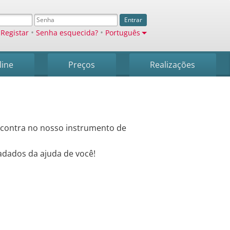
Entrar
•
•
Registar
Senha esquecida?
Português
line
Preços
Realizações
ncontra no nosso instrumento de
adados da ajuda de você!