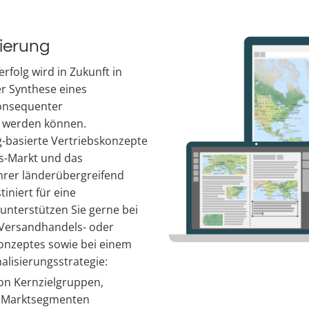
sierung
folg wird in Zukunft in
r Synthese eines
konsequenter
lt werden können.
-basierte Vertriebskonzepte
us-Markt und das
hrer länderübergreifend
iniert für eine
unterstützen Sie gerne bei
 Versandhandels- oder
konzeptes sowie bei einem
alisierungsstrategie:
on Kernzielgruppen,
h Marktsegmenten