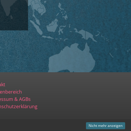
akt
enbereich
essum & AGBs
nschutzerklärung
Nicht mehr anzeigen