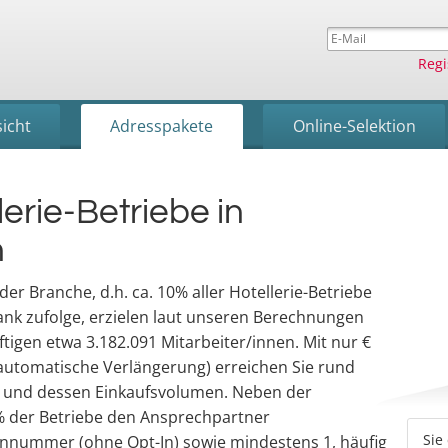
Regi
icht
Adresspakete
Online-Selektion
lerie-Betriebe in
n
der Branche, d.h. ca. 10% aller Hotellerie-Betriebe
ank zufolge, erzielen laut unseren Berechnungen
igen etwa 3.182.091 Mitarbeiter/innen. Mit nur €
 automatische Verlängerung) erreichen Sie rund
s und dessen Einkaufsvolumen. Neben der
% der Betriebe den Ansprechpartner
Sie
fonnummer (ohne Opt-In) sowie mindestens 1, häufig