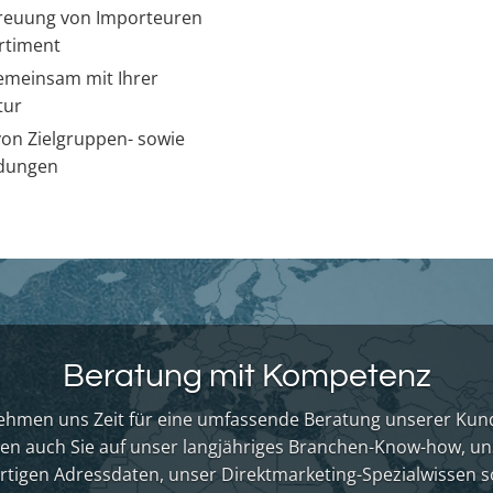
treuung von Importeuren
ortiment
gemeinsam mit Ihrer
tur
on Zielgruppen- sowie
idungen
Beratung mit Kompetenz
ehmen uns Zeit für eine umfassende Beratung unserer Ku
en auch Sie auf unser langjähriges Branchen-Know-how, un
tigen Adressdaten, unser Direktmarketing-Spezialwissen s