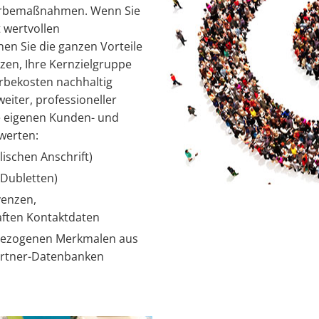
erbemaßnahmen. Wenn Sie
 wertvollen
en Sie die ganzen Vorteile
en, Ihre Kernzielgruppe
rbekosten nachhaltig
eiter, professioneller
re eigenen Kunden- und
werten:
ischen Anschrift)
 Dubletten)
venzen,
aften Kontaktdaten
bezogenen Merkmalen aus
artner-Datenbanken