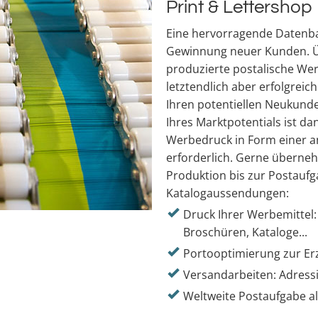
Print & Lettershop
Eine hervorragende Datenbas
Gewinnung neuer Kunden. Ü
produzierte postalische We
letztendlich aber erfolgreic
Ihren potentiellen Neukund
Ihres Marktpotentials ist d
Werbedruck in Form einer 
erforderlich. Gerne übernehm
Produktion bis zur Postaufg
Katalogaussendungen:
Druck Ihrer Werbemittel: 
Broschüren, Kataloge...
Portooptimierung zur Er
Versandarbeiten: Adressie
Weltweite Postaufgabe 