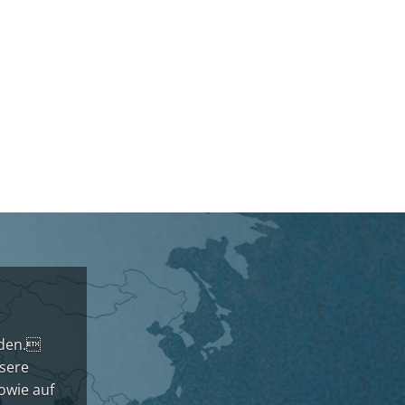
nden.
sere
owie auf